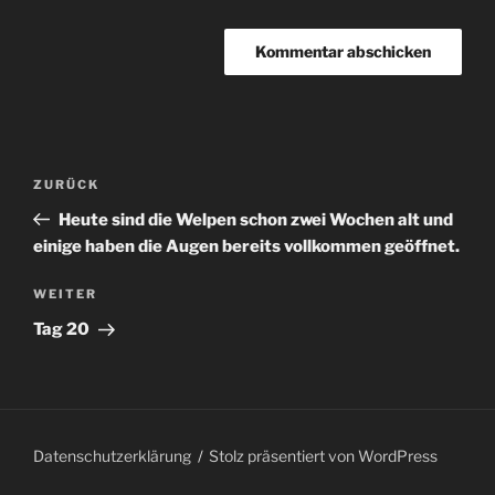
Beitragsnavigation
Vorheriger
ZURÜCK
Beitrag
Heute sind die Welpen schon zwei Wochen alt und
einige haben die Augen bereits vollkommen geöffnet.
Nächster
WEITER
Beitrag
Tag 20
Datenschutzerklärung
Stolz präsentiert von WordPress